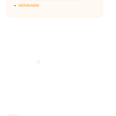
NERAKA888