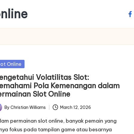
nline
fa
sted
lot Online
ngetahui Volatilitas Slot:
emahami Pola Kemenangan dalam
ermainan Slot Online
By
Christian Williams
March 12, 2026
ted
lam permainan slot online, banyak pemain yang
nya fokus pada tampilan game atau besarnya