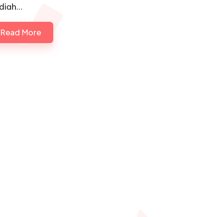
diah…
Read More