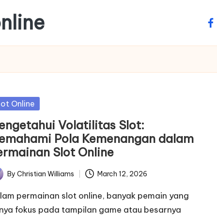
nline
fa
sted
lot Online
ngetahui Volatilitas Slot:
emahami Pola Kemenangan dalam
ermainan Slot Online
By
Christian Williams
March 12, 2026
ted
lam permainan slot online, banyak pemain yang
nya fokus pada tampilan game atau besarnya