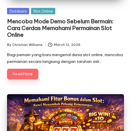
Posted
Outdoors
Slot Online
in
Mencoba Mode Demo Sebelum Bermain:
Cara Cerdas Memahami Permainan Slot
Online
By
Christian Williams
March 12, 2026
Posted
by
Bagi pemain yang baru mengenal dunia slot online, mencoba
permainan secara langsung dengan taruhan asli…
Read More