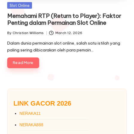
Posted
Slot Online
in
Memahami RTP (Return to Player): Faktor
Penting dalam Permainan Slot Online
By
Christian Williams
March 12, 2026
Posted
by
Dalam dunia permainan slot online, salah satu istilah yang
paling sering dibicarakan oleh para pemain…
Read More
LINK GACOR 2026
NERAKA11
NERAKA888